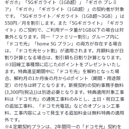
ギガホ」「5Gギガライト（1GB超）」「ギガホ プレミ
ア」「ギガホ」「ギガライト（1GB超）」の契約者が対象
です。「5Gギガライト／ギガライト（1GB超～3GB）」は
550円／月を割引します。また「5Gギガライト」「ギガラ
イト」のご契約で、ご利用データ量が1GB以下の場合は対
象外となります。同一「ファミリー割引」グループ内に
「ドコモ光」「home 5G プラン」の両方が存在する場合
は、「ドコモ光セット割」が適用されます。月額料金が日
割り計算となる場合は、割引額も日割り計算となります。
※3回線工事種類に応じたdポイントをプレゼントいたし
ます。特典進呈期間中に「ドコモ光」を解約となった場
合、解約月の1か月後の月からdポイント（期間・用途限
定）の付与は終了となります。新規契約の契約事務手数料
(3,300円(税込))は別途必要となります。特典適用対象工事
料は「ドコモ光」の通常工事料のみとし、土日・祝日工事
の追加工事料、「ドコモ光電話」などのオプション工事
料、工事内容によって発生する追加料金は無料特典の適用
外です。
※4 定期契約プランは、2年間同一の「ドコモ光」契約を