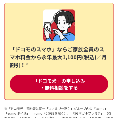
「ドコモのスマホ」ならご家族全員のス
マホ料金から
永年最大1,100円(税込)／月
割引！
※
「ドコモ光」の申し込み
・無料相談をする
※「ドコモ光」契約者と同一「ファミリー割引」グループ内の「eximo」
「eximo ポイ活」 「irumo（0.5GBを除く）」 「5Gギガホプレミア」「5G
ギガホ」「5Gギガライト（1GB超）」「ギガホ プレミア」「ギガホ」「ギガ