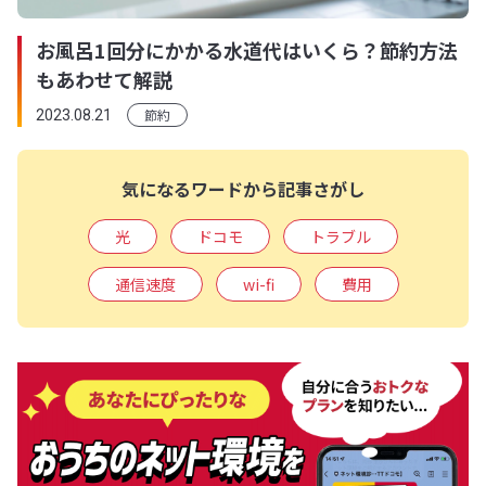
お風呂1回分にかかる水道代はいくら？節約方法
もあわせて解説
節約
2023.08.21
気になるワードから記事さがし
光
ドコモ
トラブル
通信速度
wi-fi
費用
通信機器
インターネット
申し込み
通信規格
一人暮らし
乗り換え
プロバイダ
動画
リモート
工事
マンション