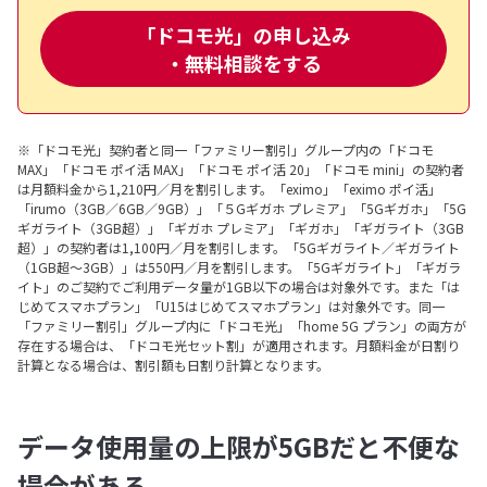
「ドコモ光」の申し込み
・無料相談をする
※「ドコモ光」契約者と同一「ファミリー割引」グループ内の「ドコモ
MAX」「ドコモ ポイ活 MAX」「ドコモ ポイ活 20」「ドコモ mini」の契約者
は月額料金から1,210円／月を割引します。「eximo」「eximo ポイ活」
「irumo（3GB／6GB／9GB）」「５Gギガホ プレミア」「5Gギガホ」「5G
ギガライト（3GB超）」「ギガホ プレミア」「ギガホ」「ギガライト（3GB
超）」の契約者は1,100円／月を割引します。「5Gギガライト／ギガライト
（1GB超～3GB）」は550円／月を割引します。「5Gギガライト」「ギガラ
イト」のご契約でご利用データ量が1GB以下の場合は対象外です。また「は
じめてスマホプラン」「U15はじめてスマホプラン」は対象外です。同一
「ファミリー割引」グループ内に「ドコモ光」「home 5G プラン」の両方が
存在する場合は、「ドコモ光セット割」が適用されます。月額料金が日割り
計算となる場合は、割引額も日割り計算となります。
データ使用量の上限が5GBだと不便な
場合がある