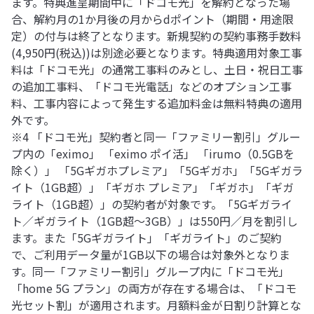
ます。特典進呈期間中に「ドコモ光」を解約となった場
合、解約月の1か月後の月からdポイント（期間・用途限
定）の付与は終了となります。新規契約の契約事務手数料
(4,950円(税込))は別途必要となります。特典適用対象工事
料は「ドコモ光」の通常工事料のみとし、土日・祝日工事
の追加工事料、「ドコモ光電話」などのオプション工事
料、工事内容によって発生する追加料金は無料特典の適用
外です。
※4 「ドコモ光」契約者と同一「ファミリー割引」グルー
プ内の「eximo」 「eximo ポイ活」 「irumo（0.5GBを
除く）」 「5Gギガホプレミア」「5Gギガホ」「5Gギガラ
イト（1GB超）」「ギガホ プレミア」「ギガホ」「ギガ
ライト（1GB超）」の契約者が対象です。「5Gギガライ
ト／ギガライト（1GB超～3GB）」は550円／月を割引し
ます。また「5Gギガライト」「ギガライト」のご契約
で、ご利用データ量が1GB以下の場合は対象外となりま
す。同一「ファミリー割引」グループ内に「ドコモ光」
「home 5G プラン」の両方が存在する場合は、「ドコモ
光セット割」が適用されます。月額料金が日割り計算とな