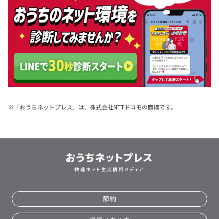
乗り換え
プロバイダ
動画
リモート
工事
マンション
ゲーム
テレビ
賃貸
電話
5g
スマホ
置くだけ
パソコン
戸建
※「おうちネットプレス」は、株式会社NTTドコモの商標です。
アパート
節約