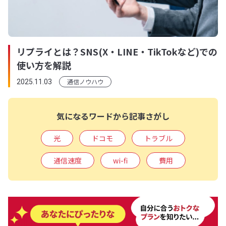
リプライとは？SNS(X・LINE・TikTokなど)での
使い方を解説
通信ノウハウ
2025.11.03
気になるワードから記事さがし
光
ドコモ
トラブル
通信速度
wi-fi
費用
通信機器
インターネット
申し込み
通信規格
一人暮らし