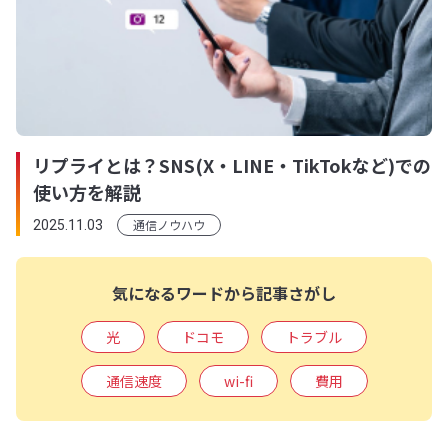
リプライとは？SNS(X・LINE・TikTokなど)での
使い方を解説
通信ノウハウ
2025.11.03
気になるワードから記事さがし
光
ドコモ
トラブル
通信速度
wi-fi
費用
通信機器
インターネット