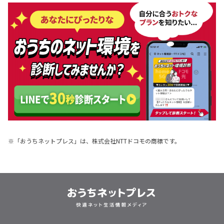
申し込み
通信規格
一人暮らし
乗り換え
プロバイダ
動画
リモート
工事
マンション
ゲーム
テレビ
賃貸
電話
5g
スマホ
置くだけ
パソコン
戸建
※「おうちネットプレス」は、株式会社NTTドコモの商標です。
アパート