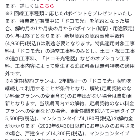
ます。詳しくは
こちら
※3 回線工事種類に応じたdポイントをプレゼントいたし
ます。特典進呈期間中に「ドコモ光」を解約となった場
合、解約月の1か月後の月からdポイント(期間・用途限定)
の付与は終了となります。新規契約の契約事務手数料
(4,950円(税込))は別途必要となります。特典適用対象工事
料は「ドコモ光」の通常工事料のみとし、土日・祝日工事
の追加工事料、「ドコモ光電話」などのオプション工事
料、工事内容によって発生する追加料金は無料特典の適用
外です。
※4 定期契約プランは、2年間同一の「ドコモ光」契約を
継続して利用することが条件となり、解約(定期契約のな
い料金プランへの変更含む)のお申出がない場合は自動更
新となります。当該期間内での解約、定期契約のない料金
プランへの変更などの場合、更新期間を除いて戸建タイプ
5,500円(税込)、マンションタイプ4,180円(税込)の解約金
がかかります〈2022年6月30日以前にお申込みのお客さま
の場合、戸建タイプ14,300円(税込)、マンションタイプ