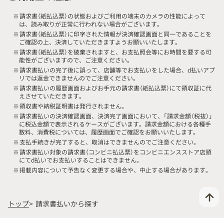
※
請求書（紙払込票）の状態およびご利用の端末のカメラの性能によって
は、読み取りが正常に行われない場合がございます。
※
請求書（紙払込票）に印字された情報が決済確認画面と同一であることを
ご確認の上、決済していただきますようお願いいたします。
※
請求書（紙払込票）を破棄されますと、お支払照会等にお時間を要する可
能性がございますので、ご注意ください。
※
請求書払いの完了後に誤って、店舗等でお支払いをした場合、d払いアプ
リでは返金できませんのでご注意ください。
※
請求書払いの履歴画面およびお手元の請求書（紙払込票）にて領収証に代
えさせていただきます。
※
領収書や納税証明書は発行されません。
※
請求書払いの決済確認画面、決済完了画面において、「請求金額（税抜）」
に税込金額で表示されるケースがございます。請求金額における各種手
数料、消費税については、履歴画面でご確認をお願いいたします。
※
支払手続きが完了すると、取消はできませんのでご注意ください。
※
請求書払い対象の請求書（コンビニ払込票）をコンビニエンスストア店頭
にてd払いでお支払いすることはできません。
※
掲載内容について予告なく変更する場合や、中止する場合があります。
トップ
請求書払いから探す