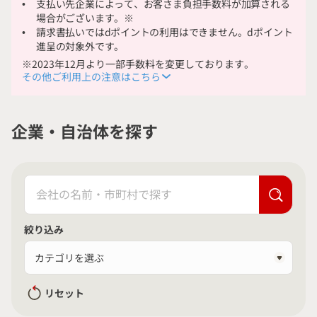
金融サービス
支払い先企業によって、お客さま負担手数料が加算される
場合がございます。※
請求書払いではdポイントの利用はできません。dポイント
じぶんスタイル
進呈の対象外です。
※2023年12月より一部手数料を変更しております。
その他ご利用上の注意はこちら
よくあるご質問
企業・自治体を探す
お知らせ
お店に導入する
絞り込み
実店舗決済
ネット決済
リセット
docomoマーケティング